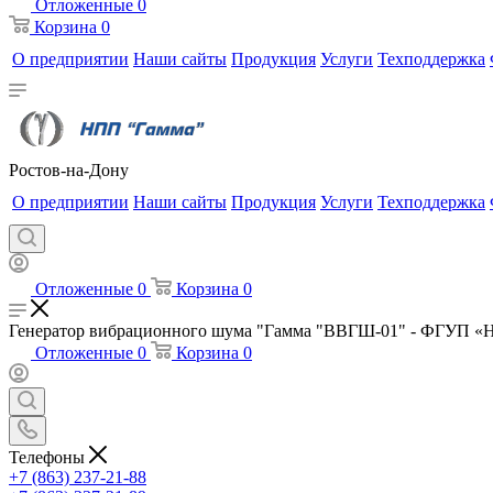
Отложенные
0
Корзина
0
О предприятии
Наши сайты
Продукция
Услуги
Техподдержка
Ростов-на-Дону
О предприятии
Наши сайты
Продукция
Услуги
Техподдержка
Отложенные
0
Корзина
0
Генератор вибрационного шума "Гамма "ВВГШ-01" - ФГУП «
Отложенные
0
Корзина
0
Телефоны
+7 (863) 237-21-88