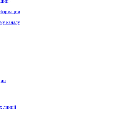
ации
информации
му каналу
ции
ых линий