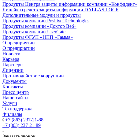
Продукты Центра защиты информации компании «Конфидент
Линейка средств защиты информации DALLAS LOCK
Дополнительные модули и продукты
Продукты компании Positive Technologies
Продукты компании «Доктор Веб»
Продукты компании UserGate
Продукты ФГУП «НПП «Гамма»
О предприятии
О предприятии
Новости
Карьера
Партнеры
Лицензии
Противодействие коррупции
Документы
Контакты
Пресс-центр
Наши сайты
Услуги
Техподдержка
Филиалы
+7 (863) 237-21-88
+7 (863) 237-21-89
Заказать звонок