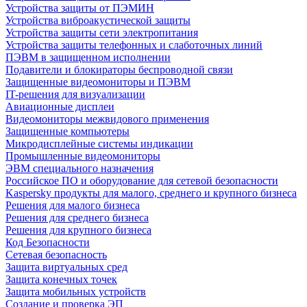
Устройства защиты от ПЭМИН
Устройства виброакустической защиты
Устройства защиты сети электропитания
Устройства защиты телефонных и слаботочных линий
ПЭВМ в защищенном исполнении
Подавители и блокираторы беспроводной связи
Защищенные видеомониторы и ПЭВМ
IT-решения для визуализации
Авиационные дисплеи
Видеомониторы межвидового применения
Защищенные компьютеры
Микродисплейные системы индикации
Промышленные видеомониторы
ЭВМ специального назначения
Российское ПО и оборудование для сетевой безопасности
Kaspersky продукты для малого, среднего и крупного бизнеса
Решения для малого бизнеса
Решения для среднего бизнеса
Решения для крупного бизнеса
Код Безопасности
Сетевая безопасность
Защита виртуальных сред
Защита конечных точек
Защита мобильных устройств
Создание и проверка ЭП