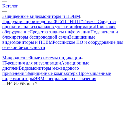
—
Каталог
—
Защищенные видеомониторы и ПЭВМ
Продукция производства ФГУП "НПП "Гамма"
Средства
оценки и анализа каналов утечки информации
Поисковое
оборудование
Средства защиты информации
Подавители и
блокираторы беспроводной связи
Защищенные
видеомониторы и ПЭВМ
Российское ПО и оборудование для
сетевой безопасности
—
Микродисплейные системы индикации
IT-решения для визуализации
Авиационные
дисплеи
Видеомониторы межвидового
применения
Защищенные компьютеры
Промышленные
видеомониторы
ЭВМ специального назначения
—
НСИ-05Б исп.2