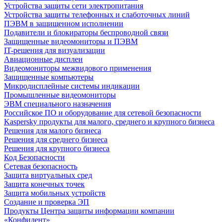
Устройства защиты сети электропитания
Устройства защиты телефонных и слаботочных линий
ПЭВМ в защищенном исполнении
Подавители и блокираторы беспроводной связи
Защищенные видеомониторы и ПЭВМ
IT-решения для визуализации
Авиационные дисплеи
Видеомониторы межвидового применения
Защищенные компьютеры
Микродисплейные системы индикации
Промышленные видеомониторы
ЭВМ специального назначения
Российское ПО и оборудование для сетевой безопасности
Kaspersky продукты для малого, среднего и крупного бизнеса
Решения для малого бизнеса
Решения для среднего бизнеса
Решения для крупного бизнеса
Код Безопасности
Сетевая безопасность
Защита виртуальных сред
Защита конечных точек
Защита мобильных устройств
Создание и проверка ЭП
Продукты Центра защиты информации компании
«Конфидент»