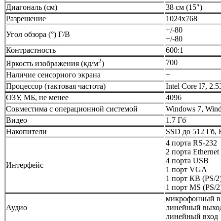
Диагональ (см)
38 см (15″)
Разрешение
1024x768
+/-80
Угол обзора (°) Г/В
+/-80
Контрастность
600:1
2
700
Яркость изображения (кд/м
)
Наличие сенсорного экрана
+
Процессор (тактовая частота)
Intel Core I7, 2.
ОЗУ, МБ, не менее
4096
Совместима с операционной системой
Windows 7, Windo
Видео
1.7 Гб
Накопители
SSD до 512 Гб,
4 порта RS-232
2 порта Ethernet
4 порта USB
Интерфейс
1 порт VGA
1 порт КВ (PS/2
1 порт MS (PS/2
микрофонный в
Аудио
линейный выхо
линейный вход