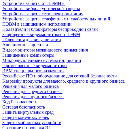
Устройства защиты от ПЭМИН
Устройства виброакустической защиты
Устройства защиты сети электропитания
Устройства защиты телефонных и слаботочных линий
ПЭВМ в защищенном исполнении
Подавители и блокираторы беспроводной связи
Защищенные видеомониторы и ПЭВМ
IT-решения для визуализации
Авиационные дисплеи
Видеомониторы межвидового применения
Защищенные компьютеры
Микродисплейные системы индикации
Промышленные видеомониторы
ЭВМ специального назначения
Российское ПО и оборудование для сетевой безопасности
Kaspersky продукты для малого, среднего и крупного бизнеса
Решения для малого бизнеса
Решения для среднего бизнеса
Решения для крупного бизнеса
Код Безопасности
Сетевая безопасность
Защита виртуальных сред
Защита конечных точек
Защита мобильных устройств
Создание и проверка ЭП