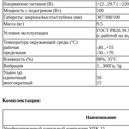
Напряжение питания (В)
+22...29.7 ( ~22
Мощность с подогревом (Вт)
100
Габариты: ширина/высота/глубина (мм)
387/308/100
Масса (кг)
9.5
ГОСТ РВ20.39.30
Условия эксплуатации
(с работой на ходу
Температура окружающей среды (°С)
рабочая
-40...+55
предельная
-50...+70
Влажность (%)
98%, 35°С
Вибрация
1...300Гц, 5g
Удары (g)
одиночный
50
многократный
15
Комплектация:
Наименование
Унифицированный панельный компьютер УПК-15