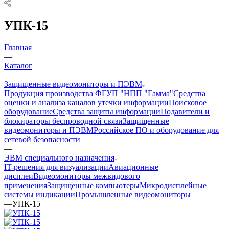
УПК-15
Главная
—
Каталог
—
Защищенные видеомониторы и ПЭВМ
Продукция производства ФГУП "НПП "Гамма"
Средства
оценки и анализа каналов утечки информации
Поисковое
оборудование
Средства защиты информации
Подавители и
блокираторы беспроводной связи
Защищенные
видеомониторы и ПЭВМ
Российское ПО и оборудование для
сетевой безопасности
—
ЭВМ специального назначения
IT-решения для визуализации
Авиационные
дисплеи
Видеомониторы межвидового
применения
Защищенные компьютеры
Микродисплейные
системы индикации
Промышленные видеомониторы
—
УПК-15