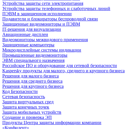
Устройства защиты сети электропитания
Устройства защиты телефонных и слаботочных линий
ПЭВМ в защищенном исполнении
Подавители и блокираторы беспроводной связи
Защищенные видеомониторы и ПЭВМ
IT-решения для визуализации
Авиационные дисплеи
Видеомониторы межвидового применения
Защищенные компьютеры
Микродисплейные системы индикации
Промышленные видеомониторы
ЭВМ специального назначения
Российское ПО и оборудование для сетевой безопасности
Kaspersky продукты для малого, среднего и крупного бизнеса
Решения для малого бизнеса
Решения для среднего бизнеса
Решения для крупного бизнеса
Код Безопасности
Сетевая безопасность
Защита виртуальных сред
Защита конечных точек
Защита мобильных устройств
Создание и проверка ЭП
Продукты Центра защиты информации компании
«Конфидент»