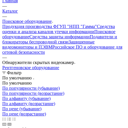
Главная
—
Каталог
—
Поисковое оборудование
Продукция производства ФГУП "НПП "Гамма"
Средства
оценки и анализа каналов утечки информации
Поисковое
оборудование
Средства защиты информации
Подавители и
блокираторы беспроводной связи
Защищенные
видеомониторы и ПЭВМ
Российское ПО и оборудование для
сетевой безопасности
—
Обнаружители скрытых видеокамер
Рентгеновское оборудование
Фильтр
По умолчанию
По умолчанию
По популярности (убывание)
По популярности (возрастание)
По алфавиту (убывание)
По алфавиту (возрастание)
По цене (убывание)
По цене (возрастание)