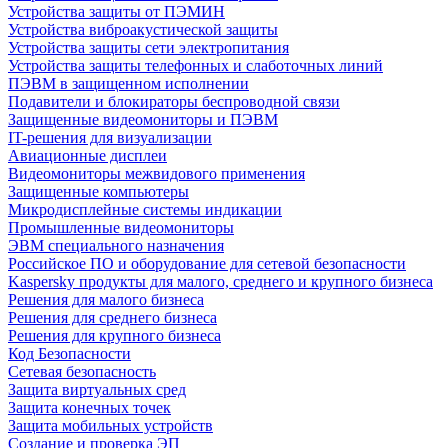
Устройства защиты от ПЭМИН
Устройства виброакустической защиты
Устройства защиты сети электропитания
Устройства защиты телефонных и слаботочных линий
ПЭВМ в защищенном исполнении
Подавители и блокираторы беспроводной связи
Защищенные видеомониторы и ПЭВМ
IT-решения для визуализации
Авиационные дисплеи
Видеомониторы межвидового применения
Защищенные компьютеры
Микродисплейные системы индикации
Промышленные видеомониторы
ЭВМ специального назначения
Российское ПО и оборудование для сетевой безопасности
Kaspersky продукты для малого, среднего и крупного бизнеса
Решения для малого бизнеса
Решения для среднего бизнеса
Решения для крупного бизнеса
Код Безопасности
Сетевая безопасность
Защита виртуальных сред
Защита конечных точек
Защита мобильных устройств
Создание и проверка ЭП