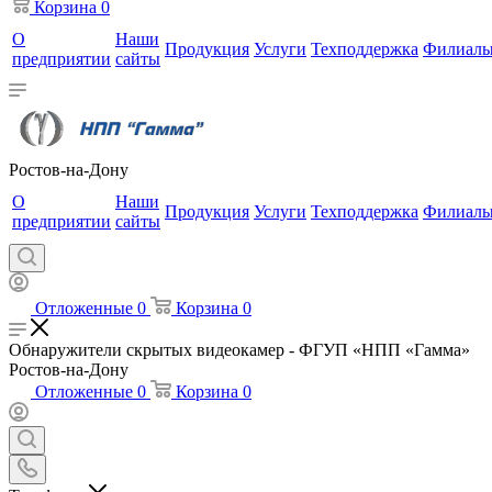
Корзина
0
О
Наши
Продукция
Услуги
Техподдержка
Филиал
предприятии
сайты
Ростов-на-Дону
О
Наши
Продукция
Услуги
Техподдержка
Филиал
предприятии
сайты
Отложенные
0
Корзина
0
Обнаружители скрытых видеокамер - ФГУП «НПП «Гамма»
Ростов-на-Дону
Отложенные
0
Корзина
0