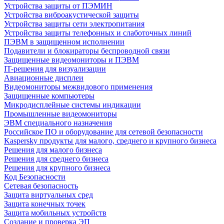
Устройства защиты от ПЭМИН
Устройства виброакустической защиты
Устройства защиты сети электропитания
Устройства защиты телефонных и слаботочных линий
ПЭВМ в защищенном исполнении
Подавители и блокираторы беспроводной связи
Защищенные видеомониторы и ПЭВМ
IT-решения для визуализации
Авиационные дисплеи
Видеомониторы межвидового применения
Защищенные компьютеры
Микродисплейные системы индикации
Промышленные видеомониторы
ЭВМ специального назначения
Российское ПО и оборудование для сетевой безопасности
Kaspersky продукты для малого, среднего и крупного бизнеса
Решения для малого бизнеса
Решения для среднего бизнеса
Решения для крупного бизнеса
Код Безопасности
Сетевая безопасность
Защита виртуальных сред
Защита конечных точек
Защита мобильных устройств
Создание и проверка ЭП