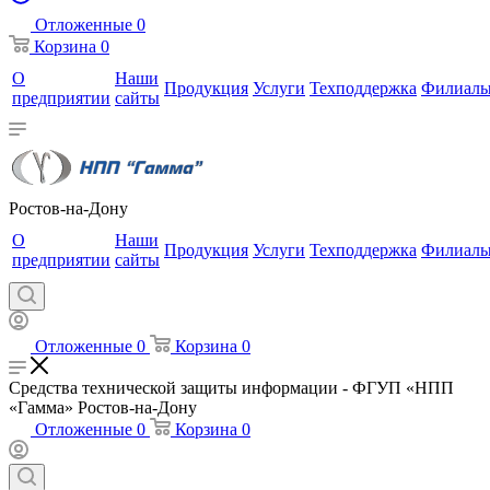
Отложенные
0
Корзина
0
О
Наши
Продукция
Услуги
Техподдержка
Филиал
предприятии
сайты
Ростов-на-Дону
О
Наши
Продукция
Услуги
Техподдержка
Филиал
предприятии
сайты
Отложенные
0
Корзина
0
Средства технической защиты информации - ФГУП «НПП
«Гамма» Ростов-на-Дону
Отложенные
0
Корзина
0