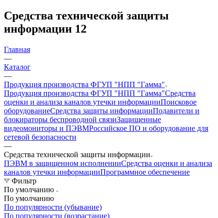
Средства технической защиты
информации
12
Главная
—
Каталог
—
Продукция производства ФГУП "НПП "Гамма"
Продукция производства ФГУП "НПП "Гамма"
Средства
оценки и анализа каналов утечки информации
Поисковое
оборудование
Средства защиты информации
Подавители и
блокираторы беспроводной связи
Защищенные
видеомониторы и ПЭВМ
Российское ПО и оборудование для
сетевой безопасности
—
Средства технической защиты информации
ПЭВМ в защищенном исполнении
Средства оценки и анализа
каналов утечки информации
Программное обеспечение
Фильтр
По умолчанию
По умолчанию
По популярности (убывание)
По популярности (возрастание)