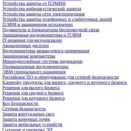
Устройства защиты от ПЭМИН
Устройства виброакустической защиты
Устройства защиты сети электропитания
Устройства защиты телефонных и слаботочных линий
ПЭВМ в защищенном исполнении
Подавители и блокираторы беспроводной связи
Защищенные видеомониторы и ПЭВМ
IT-решения для визуализации
Авиационные дисплеи
Видеомониторы межвидового применения
Защищенные компьютеры
Микродисплейные системы индикации
Промышленные видеомониторы
ЭВМ специального назначения
Российское ПО и оборудование для сетевой безопасности
Kaspersky продукты для малого, среднего и крупного бизнеса
Решения для малого бизнеса
Решения для среднего бизнеса
Решения для крупного бизнеса
Код Безопасности
Сетевая безопасность
Защита виртуальных сред
Защита конечных точек
Защита мобильных устройств
Создание и проверка ЭП