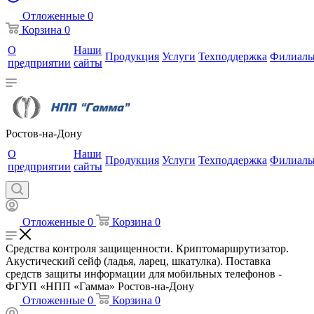
Отложенные
0
Корзина
0
О
Наши
Продукция
Услуги
Техподдержка
Филиал
предприятии
сайты
Ростов-на-Дону
О
Наши
Продукция
Услуги
Техподдержка
Филиал
предприятии
сайты
Отложенные
0
Корзина
0
Средства контроля защищенности. Криптомаршрутизатор.
Акустический сейф (ладья, ларец, шкатулка). Поставка
средств защиты информации для мобильных телефонов -
ФГУП «НПП «Гамма» Ростов-на-Дону
Отложенные
0
Корзина
0