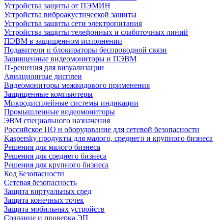
Устройства защиты от ПЭМИН
Устройства виброакустической защиты
Устройства защиты сети электропитания
Устройства защиты телефонных и слаботочных линий
ПЭВМ в защищенном исполнении
Подавители и блокираторы беспроводной связи
Защищенные видеомониторы и ПЭВМ
IT-решения для визуализации
Авиационные дисплеи
Видеомониторы межвидового применения
Защищенные компьютеры
Микродисплейные системы индикации
Промышленные видеомониторы
ЭВМ специального назначения
Российское ПО и оборудование для сетевой безопасности
Kaspersky продукты для малого, среднего и крупного бизнеса
Решения для малого бизнеса
Решения для среднего бизнеса
Решения для крупного бизнеса
Код Безопасности
Сетевая безопасность
Защита виртуальных сред
Защита конечных точек
Защита мобильных устройств
Создание и проверка ЭП