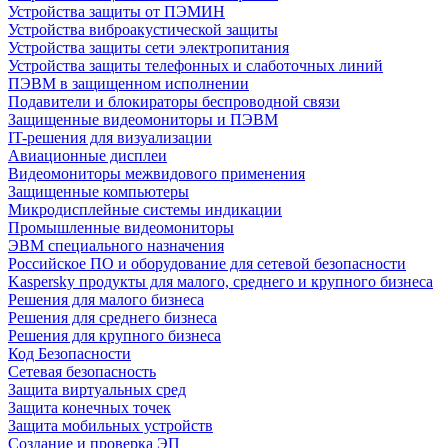
Устройства защиты от ПЭМИН
Устройства виброакустической защиты
Устройства защиты сети электропитания
Устройства защиты телефонных и слаботочных линий
ПЭВМ в защищенном исполнении
Подавители и блокираторы беспроводной связи
Защищенные видеомониторы и ПЭВМ
IT-решения для визуализации
Авиационные дисплеи
Видеомониторы межвидового применения
Защищенные компьютеры
Микродисплейные системы индикации
Промышленные видеомониторы
ЭВМ специального назначения
Российское ПО и оборудование для сетевой безопасности
Kaspersky продукты для малого, среднего и крупного бизнеса
Решения для малого бизнеса
Решения для среднего бизнеса
Решения для крупного бизнеса
Код Безопасности
Сетевая безопасность
Защита виртуальных сред
Защита конечных точек
Защита мобильных устройств
Создание и проверка ЭП