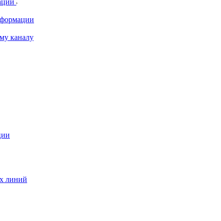
ации
информации
му каналу
ции
ых линий