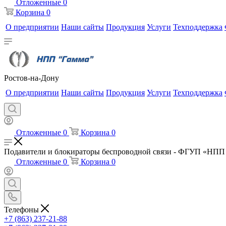
Отложенные
0
Корзина
0
О предприятии
Наши сайты
Продукция
Услуги
Техподдержка
Ростов-на-Дону
О предприятии
Наши сайты
Продукция
Услуги
Техподдержка
Отложенные
0
Корзина
0
Подавители и блокираторы беспроводной связи - ФГУП «НПП
Отложенные
0
Корзина
0
Телефоны
+7 (863) 237-21-88