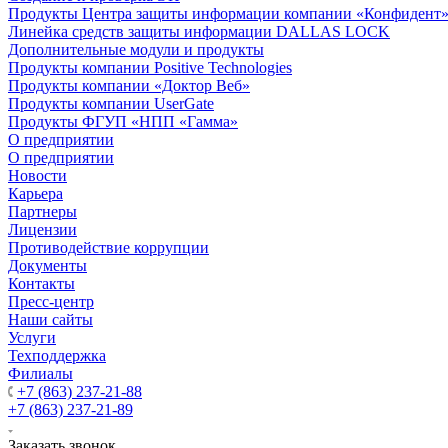
Продукты Центра защиты информации компании «Конфидент
Линейка средств защиты информации DALLAS LOCK
Дополнительные модули и продукты
Продукты компании Positive Technologies
Продукты компании «Доктор Веб»
Продукты компании UserGate
Продукты ФГУП «НПП «Гамма»
О предприятии
О предприятии
Новости
Карьера
Партнеры
Лицензии
Противодействие коррупции
Документы
Контакты
Пресс-центр
Наши сайты
Услуги
Техподдержка
Филиалы
+7 (863) 237-21-88
+7 (863) 237-21-89
Заказать звонок