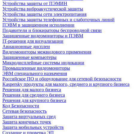
Устройства защиты от ПЭМИН
Устройства виброакустической защиты
Устройства защиты сети электропитания
Устройства защиты телефонных и слаботочных линий
ПЭВМ в защищенном исполнении
Подавители и блокираторы беспроводной связи
Защищенные видеомониторы и ПЭВМ
IT-решения для визуализации
Авиационные дисплеи
Видеомониторы межвидового применения
Защищенные компьютеры
Микродисплейные системы индикации
Промышленные видеомониторы
ЭВМ специального назначения
Российское ПО и оборудование для сетевой безопасности
Kaspersky продукты для малого, среднего и крупного бизнеса
Решения для малого бизнеса
Решения для среднего бизнеса
Решения для крупного бизнеса
Код Безопасности
Сетевая безопасность
Защита виртуальных сред
Защита конечных точек
Защита мобильных устройств
Создание и проверка ЭП