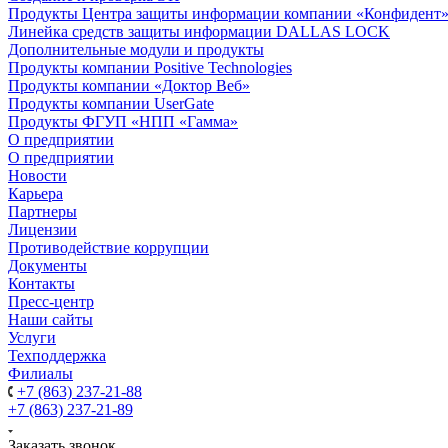
Продукты Центра защиты информации компании «Конфидент
Линейка средств защиты информации DALLAS LOCK
Дополнительные модули и продукты
Продукты компании Positive Technologies
Продукты компании «Доктор Веб»
Продукты компании UserGate
Продукты ФГУП «НПП «Гамма»
О предприятии
О предприятии
Новости
Карьера
Партнеры
Лицензии
Противодействие коррупции
Документы
Контакты
Пресс-центр
Наши сайты
Услуги
Техподдержка
Филиалы
+7 (863) 237-21-88
+7 (863) 237-21-89
Заказать звонок