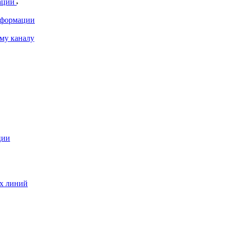
ации
информации
му каналу
ции
ых линий