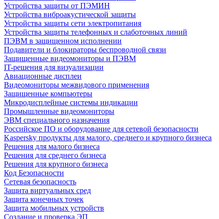
Устройства защиты от ПЭМИН
Устройства виброакустической защиты
Устройства защиты сети электропитания
Устройства защиты телефонных и слаботочных линий
ПЭВМ в защищенном исполнении
Подавители и блокираторы беспроводной связи
Защищенные видеомониторы и ПЭВМ
IT-решения для визуализации
Авиационные дисплеи
Видеомониторы межвидового применения
Защищенные компьютеры
Микродисплейные системы индикации
Промышленные видеомониторы
ЭВМ специального назначения
Российское ПО и оборудование для сетевой безопасности
Kaspersky продукты для малого, среднего и крупного бизнеса
Решения для малого бизнеса
Решения для среднего бизнеса
Решения для крупного бизнеса
Код Безопасности
Сетевая безопасность
Защита виртуальных сред
Защита конечных точек
Защита мобильных устройств
Создание и проверка ЭП