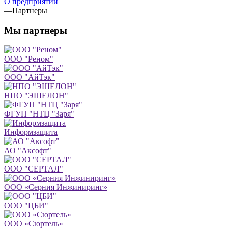
О предприятии
—
Партнеры
Мы партнеры
ООО "Реном"
ООО "АйТэк"
НПО "ЭШЕЛОН"
ФГУП "НТЦ "Заря"
Информзащита
АО "Аксофт"
ООО "СЕРТАЛ"
ООО «Серния Инжиниринг»
ООО "ЦБИ"
ООО «Сюртель»