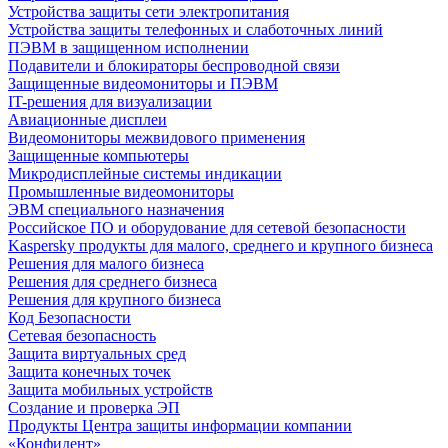
Устройства защиты сети электропитания
Устройства защиты телефонных и слаботочных линий
ПЭВМ в защищенном исполнении
Подавители и блокираторы беспроводной связи
Защищенные видеомониторы и ПЭВМ
IT-решения для визуализации
Авиационные дисплеи
Видеомониторы межвидового применения
Защищенные компьютеры
Микродисплейные системы индикации
Промышленные видеомониторы
ЭВМ специального назначения
Российское ПО и оборудование для сетевой безопасности
Kaspersky продукты для малого, среднего и крупного бизнеса
Решения для малого бизнеса
Решения для среднего бизнеса
Решения для крупного бизнеса
Код Безопасности
Сетевая безопасность
Защита виртуальных сред
Защита конечных точек
Защита мобильных устройств
Создание и проверка ЭП
Продукты Центра защиты информации компании
«Конфидент»