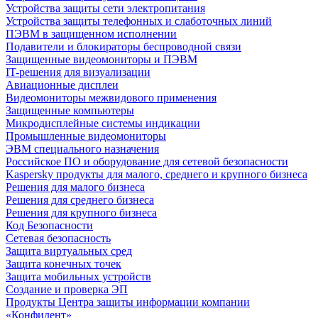
Устройства защиты сети электропитания
Устройства защиты телефонных и слаботочных линий
ПЭВМ в защищенном исполнении
Подавители и блокираторы беспроводной связи
Защищенные видеомониторы и ПЭВМ
IT-решения для визуализации
Авиационные дисплеи
Видеомониторы межвидового применения
Защищенные компьютеры
Микродисплейные системы индикации
Промышленные видеомониторы
ЭВМ специального назначения
Российское ПО и оборудование для сетевой безопасности
Kaspersky продукты для малого, среднего и крупного бизнеса
Решения для малого бизнеса
Решения для среднего бизнеса
Решения для крупного бизнеса
Код Безопасности
Сетевая безопасность
Защита виртуальных сред
Защита конечных точек
Защита мобильных устройств
Создание и проверка ЭП
Продукты Центра защиты информации компании
«Конфидент»