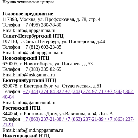
Научно-технические центры
Головное предприятие
117393, Москва, ул. Профсоюзная, д. 78, стр. 4
Телефон:
+7 (495) 280-78-80
Email:
info@nppgamma.ru
Санкт-Петербургский НТЦ
197110, г. Санкт-Петербург, ул. Пионерская, д.44
Телефон:
+7 (812) 603-23-85
Email:
info@spb.nppgamma.ru
Новосибирский НТЦ
630005, г. Новосибирск, ул. Писарева, д.53
Телефон:
+7 (383) 335-82-65
Email:
info@nskgamma.ru
Екатеринбургский НТЦ
620078, г. Екатеринбург, ул. Студенческая, д.51
Телефон:
+7 (343) 374-84-82 / +7 (343) 374-97-71 / +7 (343) 362-
40-04
Email:
info@gammaural.ru
Ростовский НТЦ
344064, г. Ростов-на-Дону, ул.Вавилова, д.54, Лит. А
Телефон:
+7 (863) 237-21-88 / +7 (863) 237-21-89 / +7 (863) 237-
21-91
Email:
info@rnd.nppgamma.ru
Нижегородский НТЦ