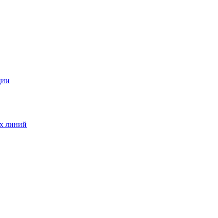
ции
ых линий