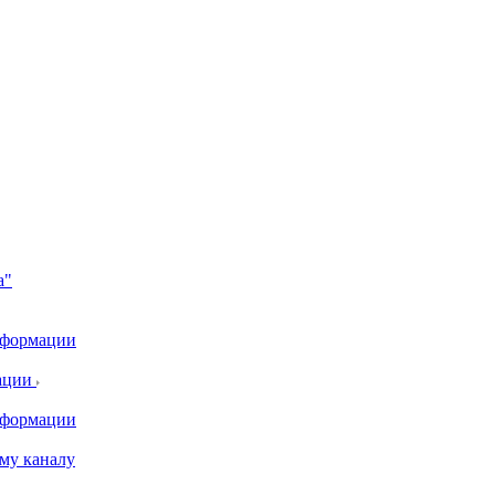
а"
информации
ации
информации
му каналу