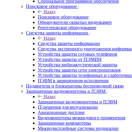
Специальное программное обеспечение
Поисковое оборудование
Назад
Поисковое оборудование
Обнаружители скрытых видеокамер
Рентгеновское оборудование
Средства защиты информации
Назад
Средства защиты информации
Средства экстренного уничтожения информа
Устройства защиты сотовых телефонов
Устройства защиты от ПЭМИН
Устройства виброакустической защиты
Устройства защиты сети электропитания
Устройства защиты телефонных и слаботочн
ПЭВМ в защищенном исполнении
Подавители и блокираторы беспроводной связи
Защищенные видеомониторы и ПЭВМ
Назад
Защищенные видеомониторы и ПЭВМ
IT-решения для визуализации
Авиационные дисплеи
Видеомониторы межвидового применения
Защищенные компьютеры
Микродисплейные системы индикации