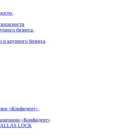
сности
езопасности
рупного бизнеса
о и крупного бизнеса
ании «Конфидент»
компании «Конфидент»
и DALLAS LOCK