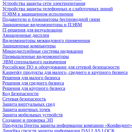
Устройства защиты сети электропитания
Устройства защиты телефонных и слаботочных линий
ПЭВМ в защищенном исполнении
Подавители и блокираторы беспроводной связи
Защищенные видеомониторы и ПЭВМ
IT-решения для визуализации
Авиационные дисплеи
Видеомониторы межвидового применения
Защищенные компьютеры
Микродисплейные системы индикации
Промышленные видеомониторы
ЭВМ специального назначения
Российское ПО и оборудование для сетевой безопасности
Kaspersky продукты для малого, среднего и крупного бизнеса
Решения для малого бизнеса
Решения для среднего бизнеса
Решения для крупного бизнеса
Код Безопасности
Сетевая безопасность
Защита виртуальных сред
Защита конечных точек
Защита мобильных устройств
Создание и проверка ЭП
Продукты Центра защиты информации компании «Конфидент
Линейка средств защиты информации DALLAS LOCK