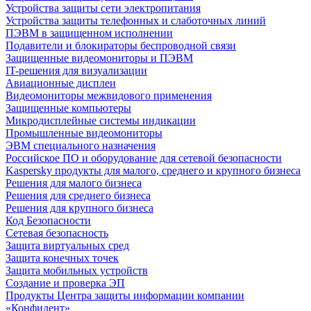
Устройства защиты сети электропитания
Устройства защиты телефонных и слаботочных линий
ПЭВМ в защищенном исполнении
Подавители и блокираторы беспроводной связи
Защищенные видеомониторы и ПЭВМ
IT-решения для визуализации
Авиационные дисплеи
Видеомониторы межвидового применения
Защищенные компьютеры
Микродисплейные системы индикации
Промышленные видеомониторы
ЭВМ специального назначения
Российское ПО и оборудование для сетевой безопасности
Kaspersky продукты для малого, среднего и крупного бизнеса
Решения для малого бизнеса
Решения для среднего бизнеса
Решения для крупного бизнеса
Код Безопасности
Сетевая безопасность
Защита виртуальных сред
Защита конечных точек
Защита мобильных устройств
Создание и проверка ЭП
Продукты Центра защиты информации компании
«Конфидент»