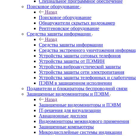
Специальное программное обеспечение
Поисковое оборудование
Назад
Поисковое оборудование
Обнаружители скрытых видеокамер
Рентгеновское оборудование
Средства защиты информации
Назад
Средства защиты информации
Средства экстренного уничтожения информа
Устройства защиты сотовых телефонов
Устройства защиты от ПЭМИН
Устройства виброакустической защиты
Устройства защиты сети электропитания
Устройства защиты телефонных и слаботочн
ПЭВМ в защищенном исполнении
Подавители и блокираторы беспроводной связи
Защищенные видеомониторы и ПЭВМ
Назад
Защищенные видеомониторы и ПЭВМ
IT-решения для визуализации
Авиационные дисплеи
Видеомониторы межвидового применения
Защищенные компьютеры
Микродисплейные системы индикации