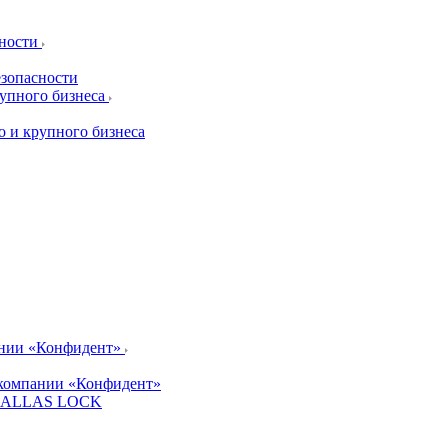
сности
езопасности
рупного бизнеса
о и крупного бизнеса
ании «Конфидент»
компании «Конфидент»
и DALLAS LOCK