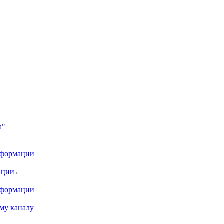
а"
информации
ации
информации
му каналу