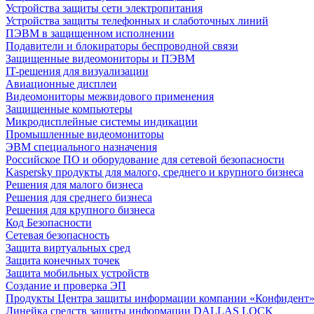
Устройства защиты сети электропитания
Устройства защиты телефонных и слаботочных линий
ПЭВМ в защищенном исполнении
Подавители и блокираторы беспроводной связи
Защищенные видеомониторы и ПЭВМ
IT-решения для визуализации
Авиационные дисплеи
Видеомониторы межвидового применения
Защищенные компьютеры
Микродисплейные системы индикации
Промышленные видеомониторы
ЭВМ специального назначения
Российское ПО и оборудование для сетевой безопасности
Kaspersky продукты для малого, среднего и крупного бизнеса
Решения для малого бизнеса
Решения для среднего бизнеса
Решения для крупного бизнеса
Код Безопасности
Сетевая безопасность
Защита виртуальных сред
Защита конечных точек
Защита мобильных устройств
Создание и проверка ЭП
Продукты Центра защиты информации компании «Конфидент
Линейка средств защиты информации DALLAS LOCK