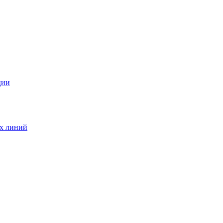
ции
ых линий