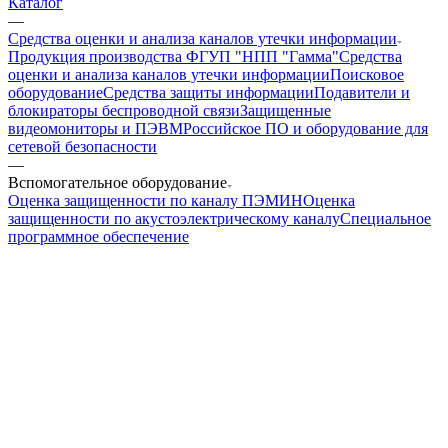
Каталог
—
Средства оценки и анализа каналов утечки информации
Продукция производства ФГУП "НПП "Гамма"
Средства
оценки и анализа каналов утечки информации
Поисковое
оборудование
Средства защиты информации
Подавители и
блокираторы беспроводной связи
Защищенные
видеомониторы и ПЭВМ
Российское ПО и оборудование для
сетевой безопасности
—
Вспомогательное оборудование
Оценка защищенности по каналу ПЭМИН
Оценка
защищенности по акустоэлектрическому каналу
Специальное
программное обеспечение