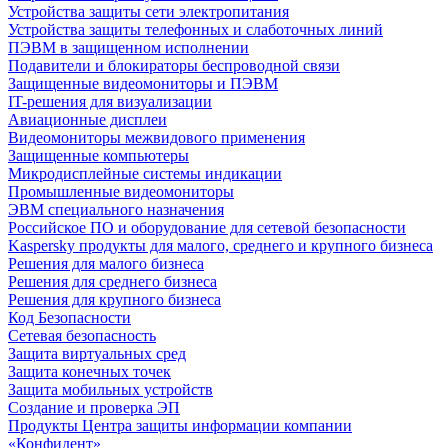
Устройства защиты сети электропитания
Устройства защиты телефонных и слаботочных линий
ПЭВМ в защищенном исполнении
Подавители и блокираторы беспроводной связи
Защищенные видеомониторы и ПЭВМ
IT-решения для визуализации
Авиационные дисплеи
Видеомониторы межвидового применения
Защищенные компьютеры
Микродисплейные системы индикации
Промышленные видеомониторы
ЭВМ специального назначения
Российское ПО и оборудование для сетевой безопасности
Kaspersky продукты для малого, среднего и крупного бизнеса
Решения для малого бизнеса
Решения для среднего бизнеса
Решения для крупного бизнеса
Код Безопасности
Сетевая безопасность
Защита виртуальных сред
Защита конечных точек
Защита мобильных устройств
Создание и проверка ЭП
Продукты Центра защиты информации компании
«Конфидент»