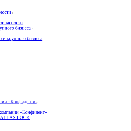
сности
езопасности
рупного бизнеса
о и крупного бизнеса
ании «Конфидент»
компании «Конфидент»
и DALLAS LOCK