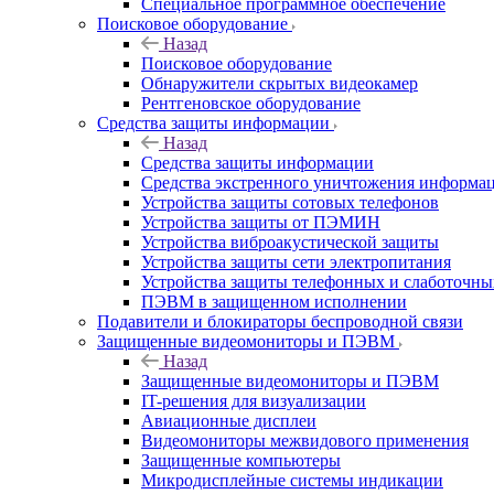
Специальное программное обеспечение
Поисковое оборудование
Назад
Поисковое оборудование
Обнаружители скрытых видеокамер
Рентгеновское оборудование
Средства защиты информации
Назад
Средства защиты информации
Средства экстренного уничтожения информа
Устройства защиты сотовых телефонов
Устройства защиты от ПЭМИН
Устройства виброакустической защиты
Устройства защиты сети электропитания
Устройства защиты телефонных и слаботочн
ПЭВМ в защищенном исполнении
Подавители и блокираторы беспроводной связи
Защищенные видеомониторы и ПЭВМ
Назад
Защищенные видеомониторы и ПЭВМ
IT-решения для визуализации
Авиационные дисплеи
Видеомониторы межвидового применения
Защищенные компьютеры
Микродисплейные системы индикации