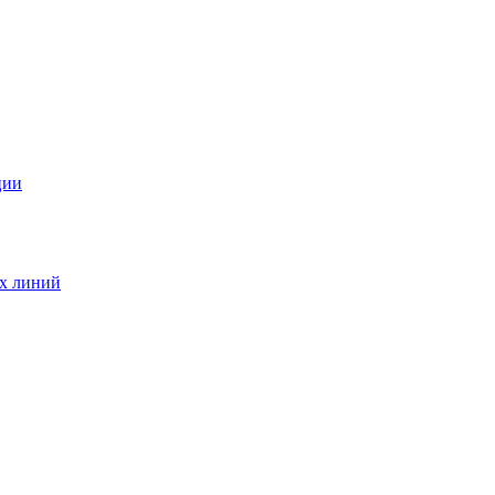
ции
ых линий