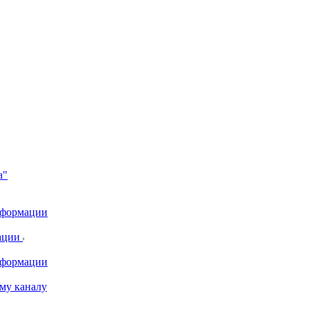
а"
информации
ации
информации
му каналу