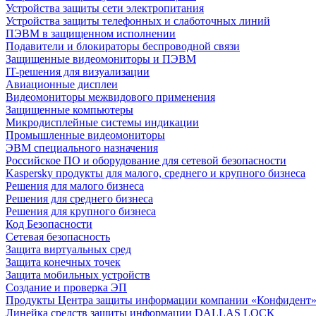
Устройства защиты сети электропитания
Устройства защиты телефонных и слаботочных линий
ПЭВМ в защищенном исполнении
Подавители и блокираторы беспроводной связи
Защищенные видеомониторы и ПЭВМ
IT-решения для визуализации
Авиационные дисплеи
Видеомониторы межвидового применения
Защищенные компьютеры
Микродисплейные системы индикации
Промышленные видеомониторы
ЭВМ специального назначения
Российское ПО и оборудование для сетевой безопасности
Kaspersky продукты для малого, среднего и крупного бизнеса
Решения для малого бизнеса
Решения для среднего бизнеса
Решения для крупного бизнеса
Код Безопасности
Сетевая безопасность
Защита виртуальных сред
Защита конечных точек
Защита мобильных устройств
Создание и проверка ЭП
Продукты Центра защиты информации компании «Конфидент
Линейка средств защиты информации DALLAS LOCK