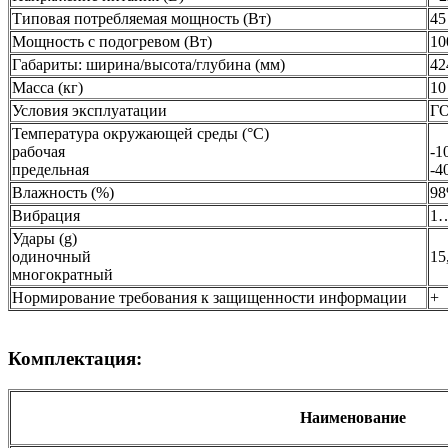
Типовая потребляемая мощность (Вт)
45
Мощность с подогревом (Вт)
10
Габариты: ширина/высота/глубина (мм)
42
Масса (кг)
10
Условия эксплуатации
ГО
Температура окружающей среды (°С)
рабочая
-1
предельная
-4
Влажность (%)
98
Вибрация
1…
Удары (g)
одиночный
15
многократный
Нормирование требования к защищенности информации
+
Комплектация:
Наименование