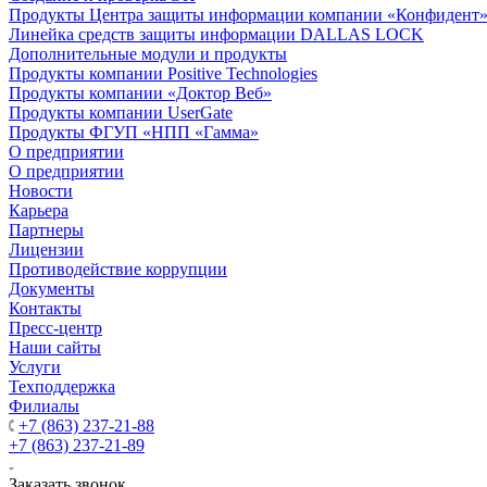
Продукты Центра защиты информации компании «Конфидент
Линейка средств защиты информации DALLAS LOCK
Дополнительные модули и продукты
Продукты компании Positive Technologies
Продукты компании «Доктор Веб»
Продукты компании UserGate
Продукты ФГУП «НПП «Гамма»
О предприятии
О предприятии
Новости
Карьера
Партнеры
Лицензии
Противодействие коррупции
Документы
Контакты
Пресс-центр
Наши сайты
Услуги
Техподдержка
Филиалы
+7 (863) 237-21-88
+7 (863) 237-21-89
Заказать звонок