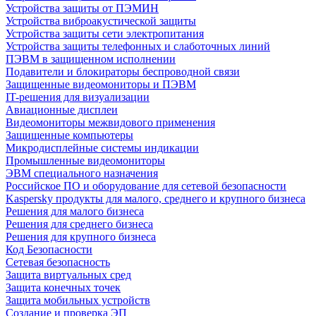
Устройства защиты от ПЭМИН
Устройства виброакустической защиты
Устройства защиты сети электропитания
Устройства защиты телефонных и слаботочных линий
ПЭВМ в защищенном исполнении
Подавители и блокираторы беспроводной связи
Защищенные видеомониторы и ПЭВМ
IT-решения для визуализации
Авиационные дисплеи
Видеомониторы межвидового применения
Защищенные компьютеры
Микродисплейные системы индикации
Промышленные видеомониторы
ЭВМ специального назначения
Российское ПО и оборудование для сетевой безопасности
Kaspersky продукты для малого, среднего и крупного бизнеса
Решения для малого бизнеса
Решения для среднего бизнеса
Решения для крупного бизнеса
Код Безопасности
Сетевая безопасность
Защита виртуальных сред
Защита конечных точек
Защита мобильных устройств
Создание и проверка ЭП