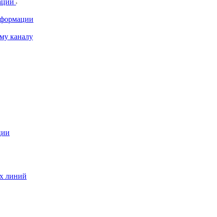
ации
информации
му каналу
ции
ых линий