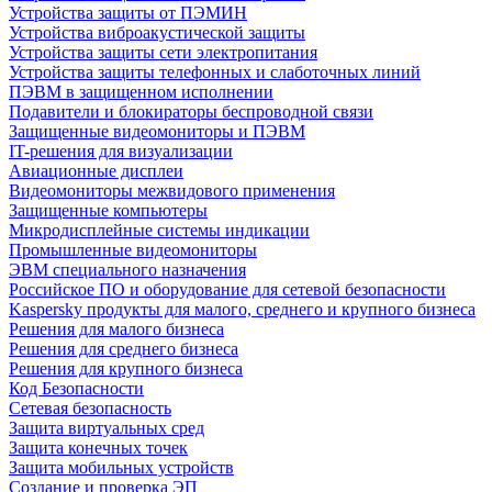
Устройства защиты от ПЭМИН
Устройства виброакустической защиты
Устройства защиты сети электропитания
Устройства защиты телефонных и слаботочных линий
ПЭВМ в защищенном исполнении
Подавители и блокираторы беспроводной связи
Защищенные видеомониторы и ПЭВМ
IT-решения для визуализации
Авиационные дисплеи
Видеомониторы межвидового применения
Защищенные компьютеры
Микродисплейные системы индикации
Промышленные видеомониторы
ЭВМ специального назначения
Российское ПО и оборудование для сетевой безопасности
Kaspersky продукты для малого, среднего и крупного бизнеса
Решения для малого бизнеса
Решения для среднего бизнеса
Решения для крупного бизнеса
Код Безопасности
Сетевая безопасность
Защита виртуальных сред
Защита конечных точек
Защита мобильных устройств
Создание и проверка ЭП