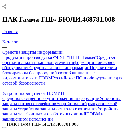
ПАК Гамма-ГШ» БЮЛИ.468781.008
Главная
—
Каталог
—
Средства защиты информации
Продукция производства ФГУП "НПП "Гамма"
Средства
оценки и анализа каналов утечки информации
Поисковое
оборудование
Средства защиты информации
Подавители и
блокираторы беспроводной связи
Защищенные
видеомониторы и ПЭВМ
Российское ПО и оборудование для
сетевой безопасности
—
Устройства защиты от ПЭМИН
Средства экстренного уничтожения информации
Устройства
защиты сотовых телефонов
Устройства виброакустической
защиты
Устройства защиты сети электропитания
Устройства
защиты телефонных и слаботочных линий
ПЭВМ в
защищенном исполнении
—
ПАК Гамма-ГШ» БЮЛИ.468781.008