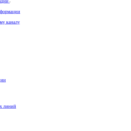
ации
информации
му каналу
ции
ых линий