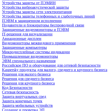
Устройства защиты от ПЭМИН
Устройства виброакустической защиты
Устройства защиты сети электропитания
Устройства защиты телефонных и слаботочных линий
ПЭВМ в защищенном исполнении
Подавители и блокираторы беспроводной связи
Защищенные видеомониторы и ПЭВМ
IT-решения для визуализации
Авиационные дисплеи
Видеомониторы межвидового применения
Защищенные компьютеры
Микродисплейные системы индикации
Промышленные видеомониторы
ЭВМ специального назначения
Российское ПО и оборудование для сетевой безопасности
Kaspersky продукты для малого, среднего и крупного бизнеса
Решения для малого бизнеса
Решения для среднего бизнеса
Решения для крупного бизнеса
Код Безопасности
Сетевая безопасность
Защита виртуальных сред
Защита конечных точек
Защита мобильных устройств
Создание и проверка ЭП