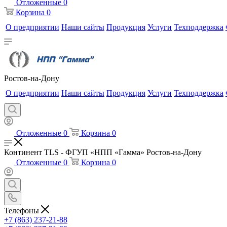
Отложенные
0
Корзина
0
О предприятии
Наши сайты
Продукция
Услуги
Техподдержка
Ростов-на-Дону
О предприятии
Наши сайты
Продукция
Услуги
Техподдержка
Отложенные
0
Корзина
0
Континент TLS - ФГУП «НПП «Гамма» Ростов-на-Дону
Отложенные
0
Корзина
0
Телефоны
+7 (863) 237-21-88