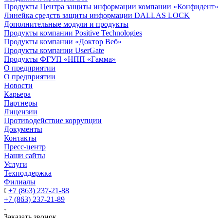
Продукты Центра защиты информации компании «Конфидент
Линейка средств защиты информации DALLAS LOCK
Дополнительные модули и продукты
Продукты компании Positive Technologies
Продукты компании «Доктор Веб»
Продукты компании UserGate
Продукты ФГУП «НПП «Гамма»
О предприятии
О предприятии
Новости
Карьера
Партнеры
Лицензии
Противодействие коррупции
Документы
Контакты
Пресс-центр
Наши сайты
Услуги
Техподдержка
Филиалы
+7 (863) 237-21-88
+7 (863) 237-21-89
Заказать звонок