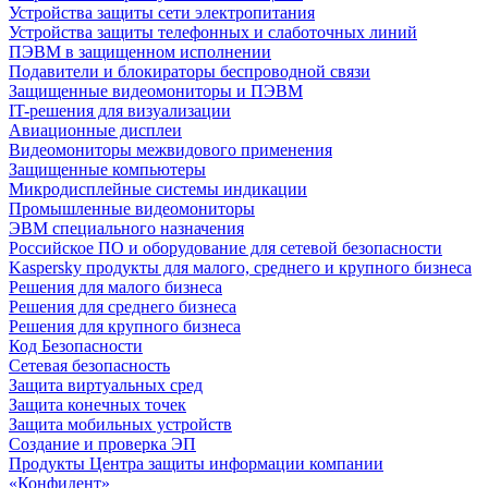
Устройства защиты сети электропитания
Устройства защиты телефонных и слаботочных линий
ПЭВМ в защищенном исполнении
Подавители и блокираторы беспроводной связи
Защищенные видеомониторы и ПЭВМ
IT-решения для визуализации
Авиационные дисплеи
Видеомониторы межвидового применения
Защищенные компьютеры
Микродисплейные системы индикации
Промышленные видеомониторы
ЭВМ специального назначения
Российское ПО и оборудование для сетевой безопасности
Kaspersky продукты для малого, среднего и крупного бизнеса
Решения для малого бизнеса
Решения для среднего бизнеса
Решения для крупного бизнеса
Код Безопасности
Сетевая безопасность
Защита виртуальных сред
Защита конечных точек
Защита мобильных устройств
Создание и проверка ЭП
Продукты Центра защиты информации компании
«Конфидент»