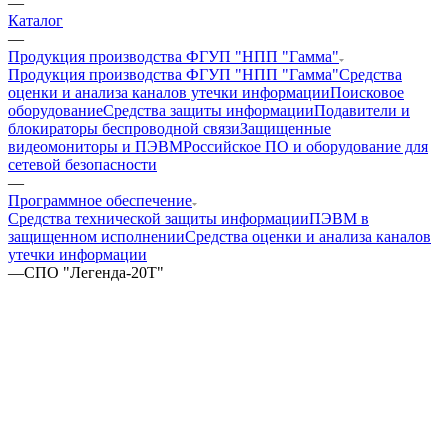
—
Каталог
—
Продукция производства ФГУП "НПП "Гамма"
Продукция производства ФГУП "НПП "Гамма"
Средства
оценки и анализа каналов утечки информации
Поисковое
оборудование
Средства защиты информации
Подавители и
блокираторы беспроводной связи
Защищенные
видеомониторы и ПЭВМ
Российское ПО и оборудование для
сетевой безопасности
—
Программное обеспечение
Средства технической защиты информации
ПЭВМ в
защищенном исполнении
Средства оценки и анализа каналов
утечки информации
—
СПО "Легенда-20Т"