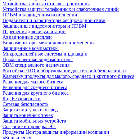
Устройства защиты сети электропитания
Устройства защиты телефонных и слаботочных линий
ПЭВМ в защищенном исполнении
Подавители и блокираторы беспроводной связи
Защищенные видеомониторы и ПЭВМ
IT-решения для визуализации
Авиационные дисплеи
Видеомониторы межвидового применения
Защищенные компьютеры
Микродисплейные системы индикации
Промышленные видеомониторы
ЭВМ специального назначения
Российское ПО и оборудование для сетевой безопасности
Kaspersky продукты для малого, среднего и крупного бизнеса
Решения для малого бизнеса
Решения для среднего бизнеса
Решения для крупного бизнеса
Код Безопасности
Сетевая безопасность
Защита виртуальных сред
Защита конечных точек
Защита мобильных устройств
Создание и проверка ЭП
Продукты Центра защиты информации компании
«Конфидент»