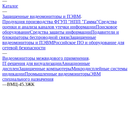
—
Каталог
—
Защищенные видеомониторы и ПЭВМ
Продукция производства ФГУП "НПП "Гамма"
Средства
оценки и анализа каналов утечки информации
Поисковое
оборудование
Средства защиты информации
Подавители и
блокираторы беспроводной связи
Защищенные
видеомониторы и ПЭВМ
Российское ПО и оборудование для
сетевой безопасности
—
Видеомониторы межвидового применения
IT-решения для визуализации
Авиационные
дисплеи
Защищенные компьютеры
Микродисплейные системы
индикации
Промышленные видеомониторы
ЭВМ
специального назначения
—
ВМЦ-45.3ЖК