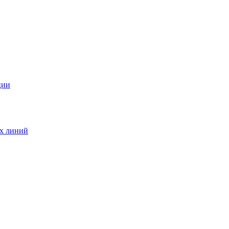
ции
ых линий