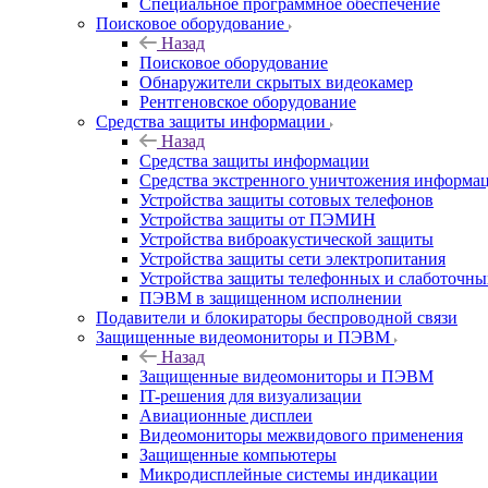
Специальное программное обеспечение
Поисковое оборудование
Назад
Поисковое оборудование
Обнаружители скрытых видеокамер
Рентгеновское оборудование
Средства защиты информации
Назад
Средства защиты информации
Средства экстренного уничтожения информа
Устройства защиты сотовых телефонов
Устройства защиты от ПЭМИН
Устройства виброакустической защиты
Устройства защиты сети электропитания
Устройства защиты телефонных и слаботочн
ПЭВМ в защищенном исполнении
Подавители и блокираторы беспроводной связи
Защищенные видеомониторы и ПЭВМ
Назад
Защищенные видеомониторы и ПЭВМ
IT-решения для визуализации
Авиационные дисплеи
Видеомониторы межвидового применения
Защищенные компьютеры
Микродисплейные системы индикации