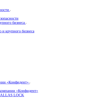
сности
езопасности
рупного бизнеса
о и крупного бизнеса
ании «Конфидент»
компании «Конфидент»
и DALLAS LOCK