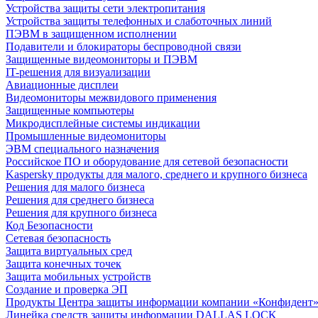
Устройства защиты сети электропитания
Устройства защиты телефонных и слаботочных линий
ПЭВМ в защищенном исполнении
Подавители и блокираторы беспроводной связи
Защищенные видеомониторы и ПЭВМ
IT-решения для визуализации
Авиационные дисплеи
Видеомониторы межвидового применения
Защищенные компьютеры
Микродисплейные системы индикации
Промышленные видеомониторы
ЭВМ специального назначения
Российское ПО и оборудование для сетевой безопасности
Kaspersky продукты для малого, среднего и крупного бизнеса
Решения для малого бизнеса
Решения для среднего бизнеса
Решения для крупного бизнеса
Код Безопасности
Сетевая безопасность
Защита виртуальных сред
Защита конечных точек
Защита мобильных устройств
Создание и проверка ЭП
Продукты Центра защиты информации компании «Конфидент
Линейка средств защиты информации DALLAS LOCK