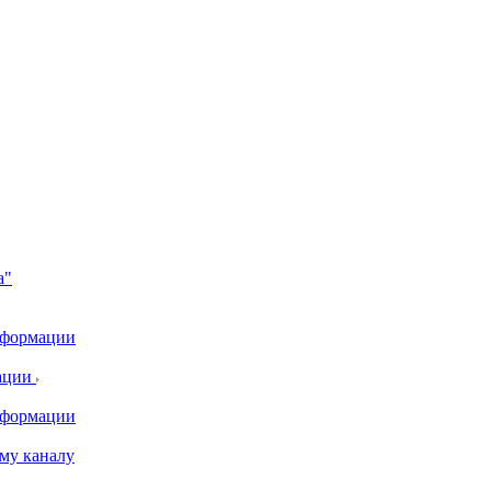
а"
информации
ации
информации
му каналу